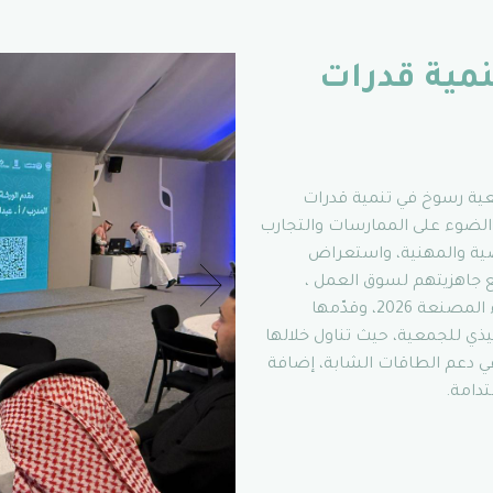
مية قدرات
عية رسوخ في تنمية قدرات
الضوء على الممارسات والتجارب
صية والمهنية، واستعراض
ع جاهزيتهم لسوق العمل ،
وجاءت الورشة ضمن فعاليات مهرجان تمور الأحساء المصنعة 2026، وقدّمها
يذي للجمعية، حيث تناول خلالها
في دعم الطاقات الشابة، إضافة
دامة.