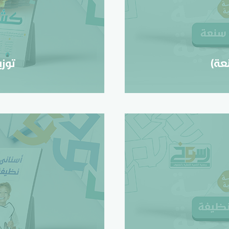
ة)
تو
عة)
توز
فة)
طبي