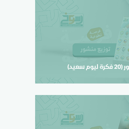
توزيع منشور (20 فكرة ليوم سعيد)
تسجيل
م سعيد)