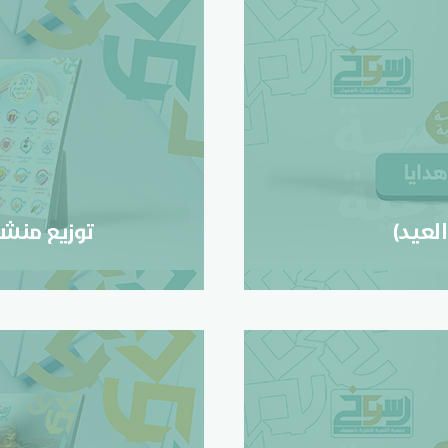
عيد)
لعيد)
توزيع منشور (20 فكرة ليو