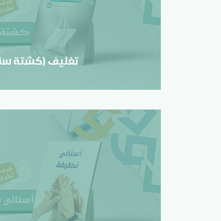
تغليف (كشتة سنع
تسجيل
تغليف (كشتة سن
تنظيم (أسناني نظي
تسجيل