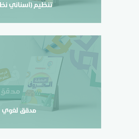
تنظيم (أسناني نظ
مدقق لغوي
تسجيل
مدقق لغوي