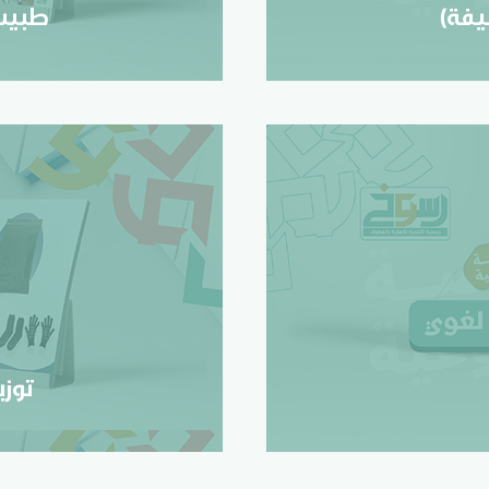
يفة)
طبيب 
تو
توز