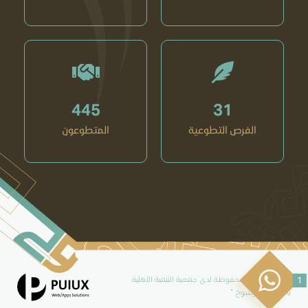
445
31
الفرص التطوعية
المتطوعون
1
جميع الحقوق محفوظة لدى جمعية التنمية الأهلية
بالهفوف " رسوخ "