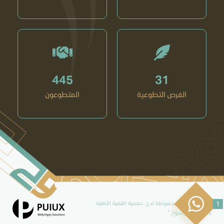
445
31
الفرص التطوعية
المتطوعون
1
جميع الحقوق محفوظة لدى جمعية التنمية الأهلية
بالهفوف " رسوخ "